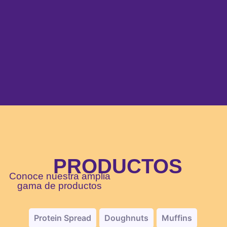
PRODUCTOS
Conoce nuestra amplia
gama de productos
Protein Spread
Doughnuts
Muffins